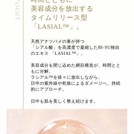
美容成分を放出する
タイムリリース型
「LASIAL™」。
天然アナツバメの巣が持つ
「シアル酸」を
高濃度で凝縮したBI-SU独自
のエキス 「LASIAL™」。
美容成分を閉じ込めた網目構造が、時間とと
もに分解。
ラシアル™を徐々に放出しながら、
日中の紫外線や乾燥によるダメージへ、
持続
的にアプローチ。
日中も肌を美しく整え続けます。