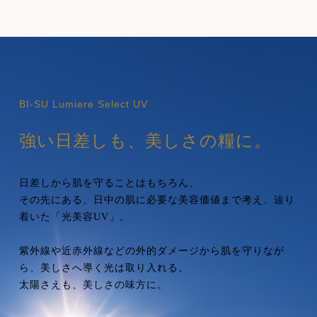
BI-SU Lumiere Select UV
強い日差しも、美しさの糧に。
日差しから肌を守ることはもちろん、
その先にある、日中の肌に必要な美容価値まで考え、
辿り
着いた「光美容UV」。
紫外線や近赤外線などの外的ダメージから肌を守りなが
ら、
美しさへ導く光は取り入れる。
太陽さえも、美しさの味方に。