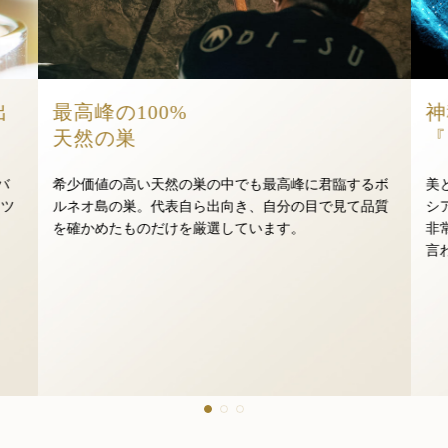
出
最高峰の100%
神
天然の巣
『
バ
希少価値の高い天然の巣の中でも最高峰に君臨するボ
美
ナツ
ルネオ島の巣。代表自ら出向き、自分の目で見て品質
シ
。
を確かめたものだけを厳選しています。
非
言