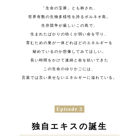
「生命の宝庫」とも称され、
世界有数の生物多様性を誇るボルネオ島。
生存競争が厳しいこの島で、
生まれたばかりの幼くか弱い命を守り、
育むための巣が一体どれほどのエネルギーを
秘めているのか想像してみてほしい。
長い時間をかけて連綿と命を紡いできた
この生命のゆりかごには、
言葉では言い表せないエネルギーに溢れている。
Episode 3
独自エキスの誕生