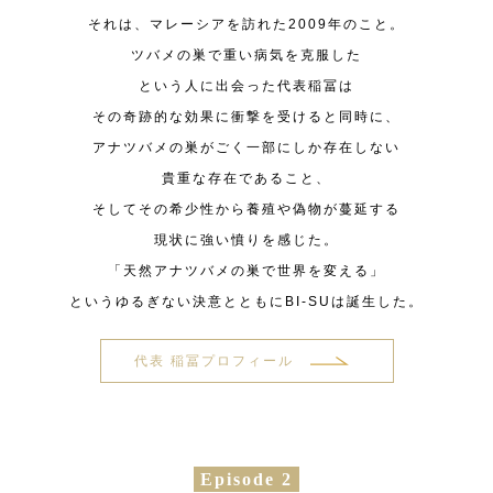
それは、マレーシアを訪れた2009年のこと。
ツバメの巣で重い病気を克服した
という人に出会った代表稲冨は
その奇跡的な効果に衝撃を受けると同時に、
アナツバメの巣がごく一部にしか存在しない
貴重な存在であること、
そしてその希少性から養殖や偽物が蔓延する
現状に強い憤りを感じた。
「天然アナツバメの巣で世界を変える」
というゆるぎない決意とともにBI-SUは誕生した。
代表 稲冨プロフィール
Episode 2