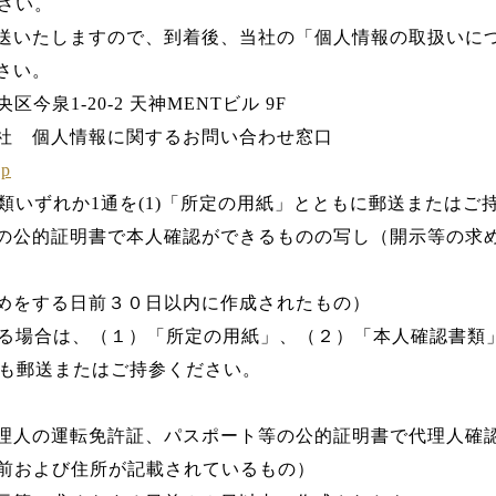
ださい。
送いたしますので、到着後、当社の「個人情報の取扱いに
さい。
区今泉1-20-2 天神MENTビル 9F
社 個人情報に関するお問い合わせ窓口
jp
書類いずれか1通を(1)「所定の用紙」とともに郵送またはご
の公的証明書で本人確認ができるものの写し（開示等の求
めをする日前３０日以内に作成されたもの）
される場合は、（１）「所定の用紙」、（２）「本人確認書類
も郵送またはご持参ください。
理人の運転免許証、パスポート等の公的証明書で代理人確
前および住所が記載されているもの）