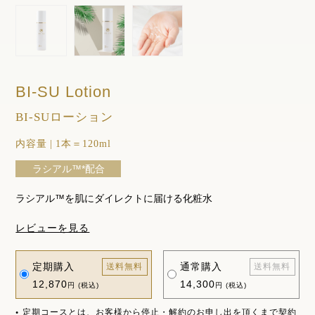
BI-SU Lotion
BI-SUローション
内容量
|
1本＝120ml
ラシアル™*配合
ラシアル™を肌にダイレクトに届ける化粧水
レビューを見る
定期購入
通常購入
送料無料
送料無料
12,870
14,300
円 (税込)
円 (税込)
定期コースとは、お客様から停止・解約のお申し出を頂くまで契約