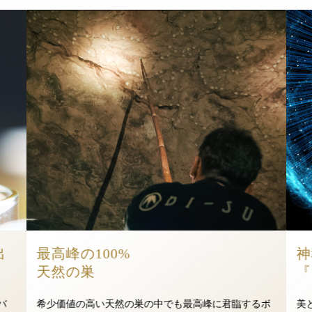
出
最高峰の100%
神
天然の巣
『
バ
希少価値の高い天然の巣の中でも最高峰に君臨するボ
美