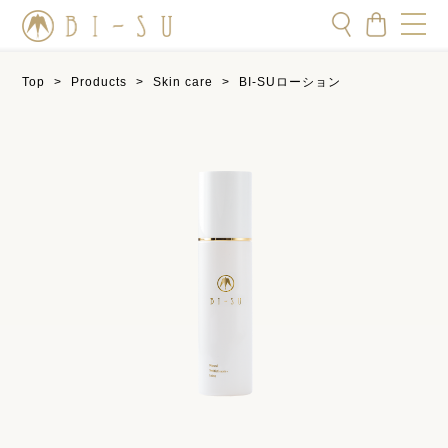
Top
>
Products
>
Skin care
>
BI-SUローション