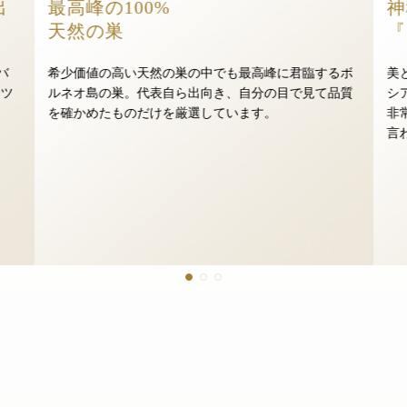
出
最高峰の100%
神
天然の巣
『
バ
希少価値の高い天然の巣の中でも最高峰に君臨するボ
美
ナツ
ルネオ島の巣。代表自ら出向き、自分の目で見て品質
シ
。
を確かめたものだけを厳選しています。
非
言