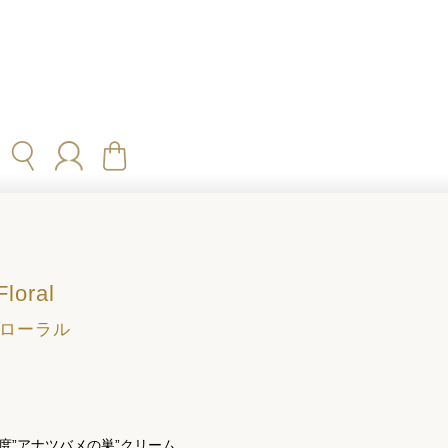
loral
フローラル
度”アナツバメの巣”クリーム。