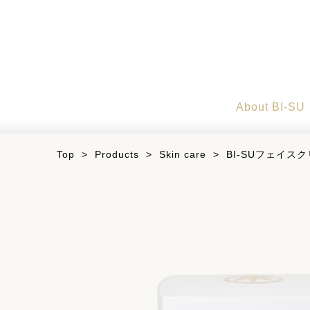
About BI-SU
Top
>
Products
>
Skin care
>
BI-SUフェイスク