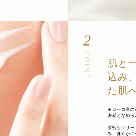
2
肌と
込み
た肌
モロッコ産の
密感となめら
濃密なクリー
み、健やかに