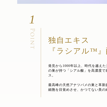
1
独自エキス
『ラシアル™』
発見から1000年以上、時代を越え
の巣が持つ「シアル酸」を高濃度で凝
ス。
最高峰の天然アナツバメの巣と革新
細胞を目覚めさせ、かつてない美の