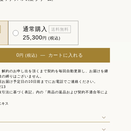
通常購入
送料無料
25,300
円 (税込)
0
―
カートに入れる
円 (税込)
・解約のお申し出を頂くまで契約を毎回自動更新し、お届けを継
数の縛りはございません。
回お届け予定日の10日前までにお電話でご連絡ください。
213
取引法に基づく表記」内の「商品の返品および契約不適合等によ
。
エキス